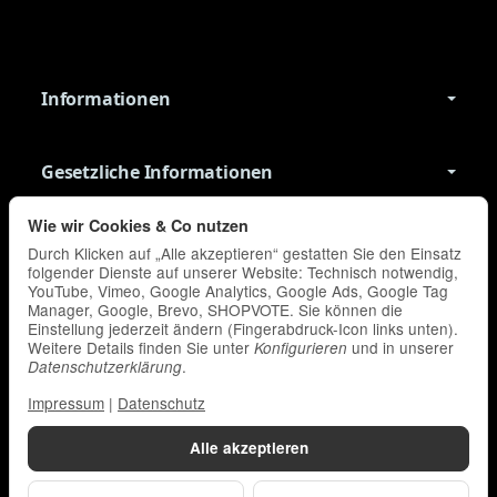
Informationen
Gesetzliche Informationen
Wie wir Cookies & Co nutzen
Datenschutzerklärung
•
Impressum
Durch Klicken auf „Alle akzeptieren“ gestatten Sie den Einsatz
Vertrag widerrufen
folgender Dienste auf unserer Website: Technisch notwendig,
YouTube, Vimeo, Google Analytics, Google Ads, Google Tag
Manager, Google, Brevo, SHOPVOTE. Sie können die
Einstellung jederzeit ändern (Fingerabdruck-Icon links unten).
Weitere Details finden Sie unter
und in unserer
Konfigurieren
.
Datenschutzerklärung
Impressum
|
Datenschutz
Alle akzeptieren
*
Alle Preise inkl. gesetzlicher USt., zzgl.
Versand