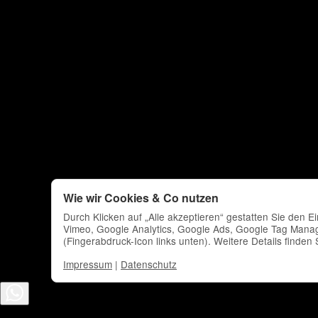
Wie wir Cookies & Co nutzen
Durch Klicken auf „Alle akzeptieren“ gestatten Sie den 
Vimeo, Google Analytics, Google Ads, Google Tag Manag
(Fingerabdruck-Icon links unten). Weitere Details finden
Impressum
|
Datenschutz
*
Alle Preise inkl. gesetzlicher USt., zzgl.