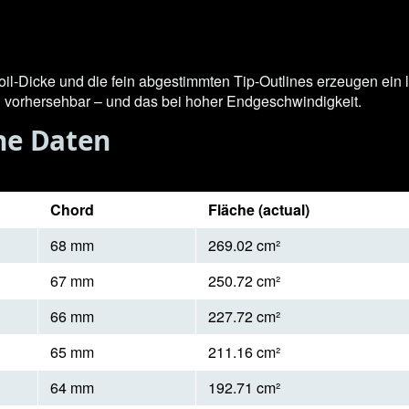
oil-Dicke und die fein abgestimmten Tip-Outlines erzeugen ein lo
d vorhersehbar – und das bei hoher Endgeschwindigkeit.
he Daten
Chord
Fläche (actual)
68 mm
269.02 cm²
67 mm
250.72 cm²
66 mm
227.72 cm²
65 mm
211.16 cm²
64 mm
192.71 cm²