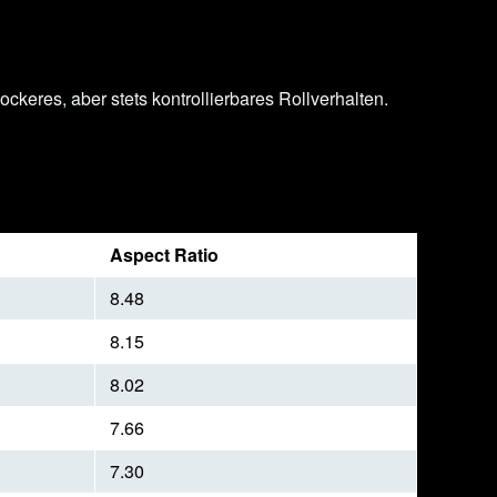
ckeres, aber stets kontrollierbares Rollverhalten.
Aspect Ratio
8.48
8.15
8.02
7.66
7.30