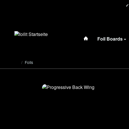
#custom.linkHome
Foil Boards
/
Foils
Startseite