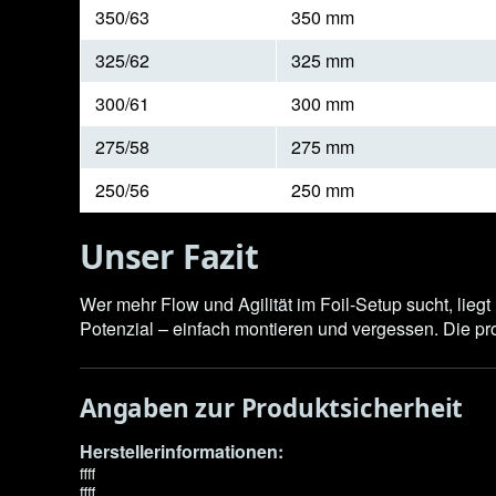
350/63
350 mm
325/62
325 mm
300/61
300 mm
275/58
275 mm
250/56
250 mm
Unser Fazit
Wer mehr Flow und Agilität im Foil-Setup sucht, lieg
Potenzial – einfach montieren und vergessen. Die pr
Angaben zur Produktsicherheit
Herstellerinformationen:
ffff
ffff