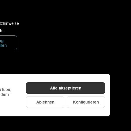
tzhinweise
ht
ag
ufen
Alle akzeptieren
ouTube,
ndern
Ablehnen
Konfigurieren
ache
Made with
♥
by
eRock Creations