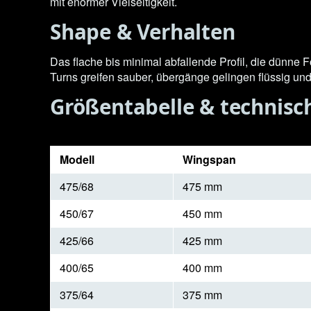
mit enormer Vielseitigkeit.
Shape & Verhalten
Das flache bis minimal abfallende Profil, die dünne F
Turns greifen sauber, übergänge gelingen flüssig un
Größentabelle & technisc
Modell
Wingspan
475/68
475 mm
450/67
450 mm
425/66
425 mm
400/65
400 mm
375/64
375 mm