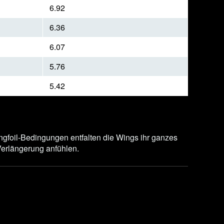
6.92
6.36
6.07
5.76
5.42
ingfoil-Bedingungen entfalten die Wings ihr ganzes
Verlängerung anfühlen.