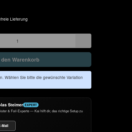
freie Lieferung
n den Warenkorb
en. Wählen Sie bitte die gewünschte Variation
olas Steimer
EXPERT
er & Foil-Experte — Kai hilft dir, das richtige Setup zu
-Mail