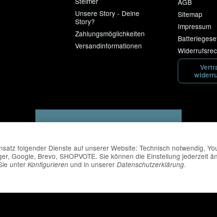
Steimer
AGB
Unsere Story - Deine
Sitemap
Story?
Impressum
Zahlungsmöglichkeiten
Batteriegese
Versandinformationen
Widerrufsrec
Vertr
widerr
Einsatz folgender Dienste auf unserer Website: Technisch notwendig, Y
er, Google, Brevo, SHOPVOTE. Sie können die Einstellung jederzeit ä
 Sie unter
und in unserer
.
Konfigurieren
Datenschutzerklärung
Versand
Powered by
JTL-Shop
| Cached by
ecomDATA LiteSpeed C